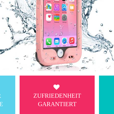
R
ZUFRIEDENHEIT
E
GARANTIERT