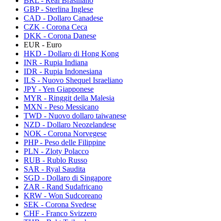
BRL - Real Brasiliano
GBP - Sterlina Inglese
CAD - Dollaro Canadese
CZK - Corona Ceca
DKK - Corona Danese
EUR - Euro
HKD - Dollaro di Hong Kong
INR - Rupia Indiana
IDR - Rupia Indonesiana
ILS - Nuovo Shequel Israeliano
JPY - Yen Giapponese
MYR - Ringgit della Malesia
MXN - Peso Messicano
TWD - Nuovo dollaro taiwanese
NZD - Dollaro Neozelandese
NOK - Corona Norvegese
PHP - Peso delle Filippine
PLN - Zloty Polacco
RUB - Rublo Russo
SAR - Ryal Saudita
SGD - Dollaro di Singapore
ZAR - Rand Sudafricano
KRW - Won Sudcoreano
SEK - Corona Svedese
CHF - Franco Svizzero