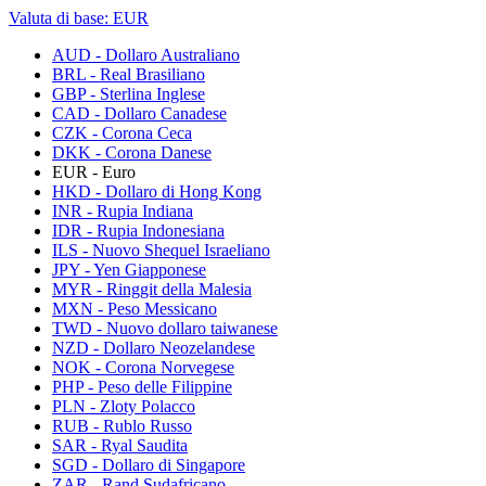
Valuta di base:
EUR
AUD - Dollaro Australiano
BRL - Real Brasiliano
GBP - Sterlina Inglese
CAD - Dollaro Canadese
CZK - Corona Ceca
DKK - Corona Danese
EUR - Euro
HKD - Dollaro di Hong Kong
INR - Rupia Indiana
IDR - Rupia Indonesiana
ILS - Nuovo Shequel Israeliano
JPY - Yen Giapponese
MYR - Ringgit della Malesia
MXN - Peso Messicano
TWD - Nuovo dollaro taiwanese
NZD - Dollaro Neozelandese
NOK - Corona Norvegese
PHP - Peso delle Filippine
PLN - Zloty Polacco
RUB - Rublo Russo
SAR - Ryal Saudita
SGD - Dollaro di Singapore
ZAR - Rand Sudafricano