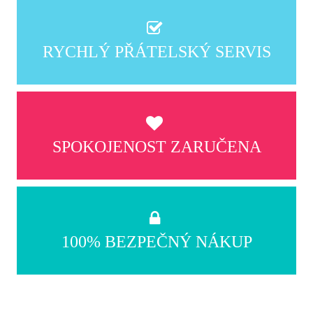
RYCHLÝ PŘÁTELSKÝ SERVIS
SPOKOJENOST ZARUČENA
100% BEZPEČNÝ NÁKUP