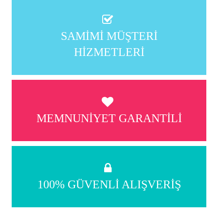
SAMIMI MÜŞTERI
HIZMETLERI
MEMNUNIYET GARANTILI
100% GÜVENLI ALIŞVERIŞ